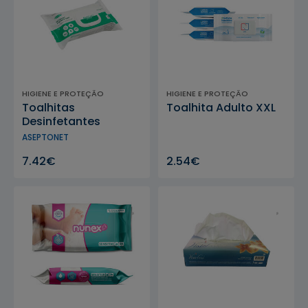
HIGIENE E PROTEÇÃO
HIGIENE E PROTEÇÃO
Toalhitas
Toalhita Adulto XXL
Desinfetantes
Aseptonet 18x20 cm
ASEPTONET
c/ 100 un
7.42€
2.54€