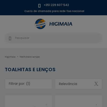
+351 229 607 542
Custo de chamada para rede fixa nacional
Higimaia
Toalhitas e Lenços
TOALHITAS E LENÇOS
Filtrar por: (1)
Relevância