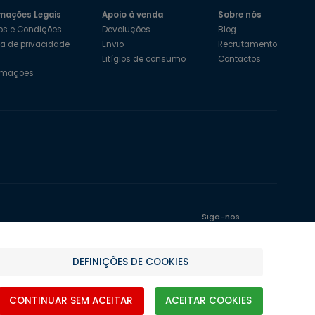
mações Legais
Apoio à venda
Sobre nós
os e Condições
Devoluções
Blog
ica de privacidade
Envio
Recrutamento
s
Litígios de consumo
Contactos
amações
Siga-nos
DEFINIÇÕES DE COOKIES
CONTINUAR SEM ACEITAR
ACEITAR COOKIES