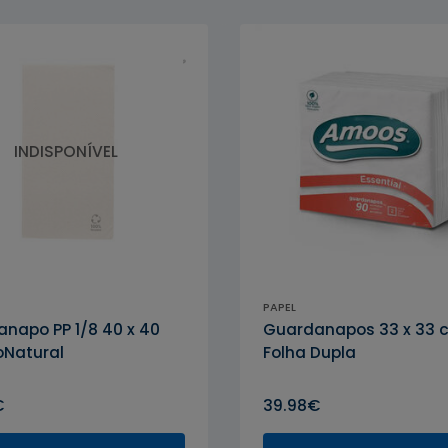
INDISPONÍVEL
PAPEL
napo PP 1/8 40 x 40
Guardanapos 33 x 33 
oNatural
Folha Dupla
€
39.98€