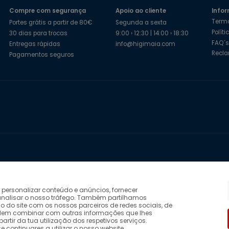
Compre com segurança
Apoio ao cliente
Infor
Term
Portes grátis a partir de 80€
Segunda a sexta
Polít
30 dias para trocas
9:00 › 12:30 | 14:00 › 18:30
FAQ´
Entregas rápidas
info@higimaia.com
Recl
Pagamentos seguros
 personalizar conteúdo e anúncios, fornecer
 analisar o nosso tráfego. Também partilhamos
o do site com os nossos parceiros de redes sociais, de
das até ao dia 09-08-2026.
odem combinar com outras informações que lhes
ed by Bsolus
partir da tua utilização dos respetivos serviços.
continuares a utilizar o nosso website.