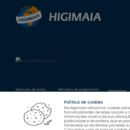
Métodos de envio
Métodos de pagamento
Segurança
Política de cookies
Na Higimaia utilizamos cookies para
funcionalidades de redes sociais e
informações acerca da tua utilizaçã
Salvo indicação de contrário as promoções apresentadas são váli
publicidade e de análise, que as p
Higimaia © 2026 Todos os direitos reservados. Designed & Develop
forneceste ou recolhidas por estes a 
Concordas com os nossos cookies se 