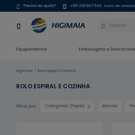
Custo de chamada
Precisa de ajuda?
+351 229 607 542
Equipamentos
Embalagens e Descartáve
Higimaia
Rolo Espiral e Cozinha
ROLO ESPIRAL E COZINHA
Categorias (Papel)
Marcas
Pr
Filtrar por: