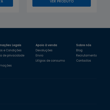
TA
VER PRODUTO
mações Legais
Apoio à venda
Sobre nós
os e Condições
Devoluções
Blog
ica de privacidade
Envio
Recrutamento
s
Litígios de consumo
Contactos
amações