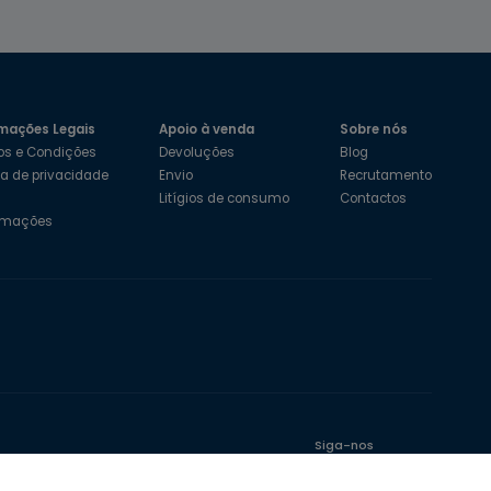
mações Legais
Apoio à venda
Sobre nós
os e Condições
Devoluções
Blog
ica de privacidade
Envio
Recrutamento
s
Litígios de consumo
Contactos
amações
Siga-nos