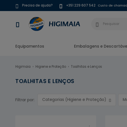
Custo de chamada
Precisa de ajuda?
+351 229 607 542
Equipamentos
Embalagens e Descartáve
Higimaia
Higiene e Proteção
Toalhitas e Lenços
TOALHITAS E LENÇOS
Categorias (Higiene e Proteção)
M
Filtrar por: