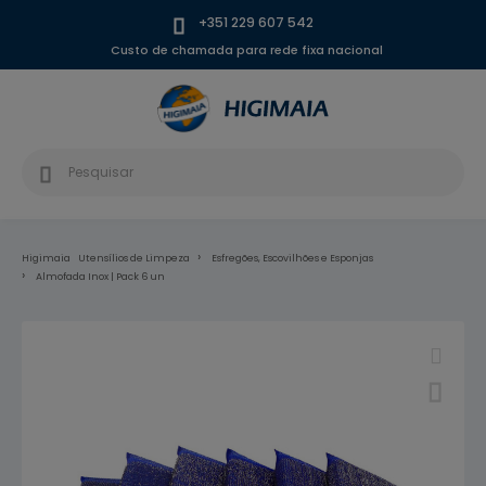
+351 229 607 542
Custo de chamada para rede fixa nacional
Higimaia
Utensílios de Limpeza
Esfregões, Escovilhões e Esponjas
Almofada Inox | Pack 6 un