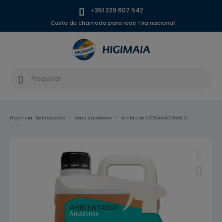
+351 229 607 542
Custo de chamada para rede fixa nacional
Higimaia
Detergentes
Ambientadores
Ambiplus V705 AMAZONAS 5L