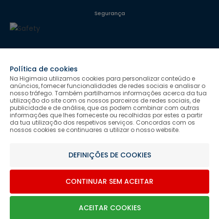
Segurança
Siga-nos
Política de cookies
Na Higimaia utilizamos cookies para personalizar conteúdo e
anúncios, fornecer funcionalidades de redes sociais e analisar o
nosso tráfego. Também partilhamos informações acerca da tua
Salvo indicação de contrário as promoções apresentadas são
utilização do site com os nossos parceiros de redes sociais, de
publicidade e de análise, que as podem combinar com outras
válidas até ao dia 11-08-2026.
informações que lhes forneceste ou recolhidas por estes a partir
Higimaia © 2026 Todos os direitos reservados. Designed & Developed
da tua utilização dos respetivos serviços. Concordas com os
by Bsolus
nossos cookies se continuares a utilizar o nosso website.
DEFINIÇÕES DE COOKIES
CONTINUAR SEM ACEITAR
ACEITAR COOKIES
0