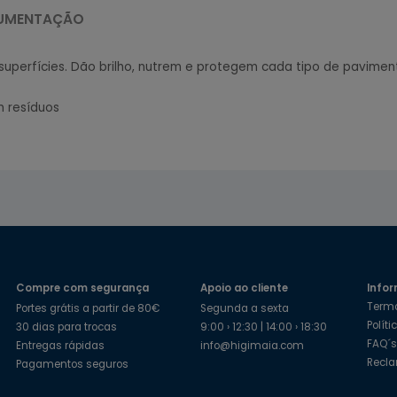
UMENTAÇÃO
 superfícies. Dão brilho, nutrem e protegem cada tipo de pavim
m resíduos
Compre com segurança
Apoio ao cliente
Infor
Term
Portes grátis a partir de 80€
Segunda a sexta
Polít
30 dias para trocas
9:00 › 12:30 | 14:00 › 18:30
FAQ´
Entregas rápidas
info@higimaia.com
Recl
Pagamentos seguros