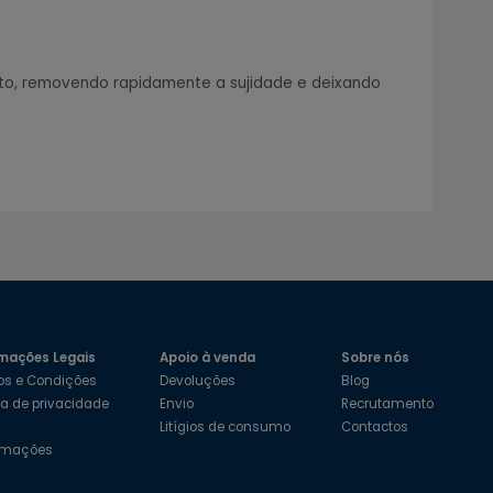
ento, removendo rapidamente a sujidade e deixando
mações Legais
Apoio à venda
Sobre nós
os e Condições
Devoluções
Blog
ica de privacidade
Envio
Recrutamento
s
Litígios de consumo
Contactos
amações