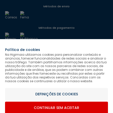
Métodos de envio
Métodos de pagamento
Política de cookies
Segurança
Na Higimaia utilizamos cookies para personalizar conteúdo e
anúncios, fornecer funcionalidades de redes sociais e analisar o
nosso tráfego. Também partilhamos informações acerca da tua
utilização do site com os nossos parceiros de redes sociais, de
Siga-nos
publicidade e de análise, que as podem combinar com outras
informações que lhes forneceste ou recolhidas por estes a partir
da tua utilização dos respetivos serviços. Concordas com os
nossos cookies se continuares a utilizar o nosso website.
Salvo indicação de contrário as promoções apresentadas são
DEFINIÇÕES DE COOKIES
válidas até ao dia 08-08-2026.
Higimaia © 2026 Todos os direitos reservados. Designed & Developed
CONTINUAR SEM ACEITAR
by Bsolus