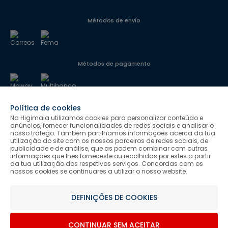
Métodos de envio
Métodos de pagamento
Política de cookies
Segurança
Na Higimaia utilizamos cookies para personalizar conteúdo e
anúncios, fornecer funcionalidades de redes sociais e analisar o
nosso tráfego. Também partilhamos informações acerca da tua
utilização do site com os nossos parceiros de redes sociais, de
Siga-nos
publicidade e de análise, que as podem combinar com outras
informações que lhes forneceste ou recolhidas por estes a partir
da tua utilização dos respetivos serviços. Concordas com os
nossos cookies se continuares a utilizar o nosso website.
Salvo indicação de contrário as promoções apresentadas são
DEFINIÇÕES DE COOKIES
válidas até ao dia 09-08-2026.
Higimaia © 2026 Todos os direitos reservados. Designed & Developed
CONTINUAR SEM ACEITAR
by Bsolus