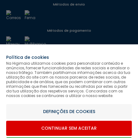
Métodos de envio
Métodos de pagamento
Política de cookies
Segurança
Na Higimaia utilizamos cookies para personalizar conteúdo e
anúncios, fornecer funcionalidades de redes sociais e analisar o
nosso tráfego. Também partilhamos informações acerca da tua
utilização do site com os nossos parceiros de redes sociais, de
Siga-nos
publicidade e de análise, que as podem combinar com outras
informações que lhes forneceste ou recolhidas por estes a partir
da tua utilização dos respetivos serviços. Concordas com os
nossos cookies se continuares a utilizar o nosso website.
Salvo indicação de contrário as promoções apresentadas são
DEFINIÇÕES DE COOKIES
válidas até ao dia 08-08-2026.
Higimaia © 2026 Todos os direitos reservados. Designed & Developed
CONTINUAR SEM ACEITAR
by Bsolus