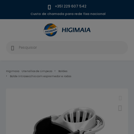
+351 229 607 542
Custo de chamada para rede fixa nacional
Higimaia
Utensílios de Limpeza
Baldes
Balde Intrasecchio com espremedor e rodas