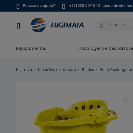
Custo de chamada
Precisa de ajuda?
+351 229 607 542
Equipamentos
Embalagens e Descartáve
Higimaia
Utensílios de Limpeza
Baldes
Balde Rectangular 