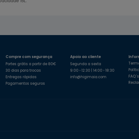
pacidade 15L.
Compre com segurança
Apoio ao cliente
Infor
Term
Portes grátis a partir de 80€
Segunda a sexta
Polít
30 dias para trocas
9:00 › 12:30 | 14:00 › 18:30
FAQ´
Entregas rápidas
info@higimaia.com
Recl
Pagamentos seguros