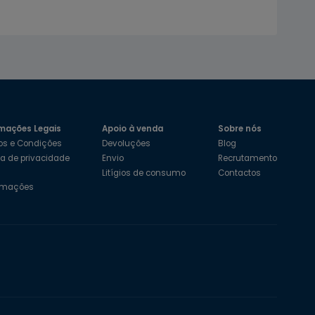
mações Legais
Apoio à venda
Sobre nós
os e Condições
Devoluções
Blog
ica de privacidade
Envio
Recrutamento
s
Litígios de consumo
Contactos
amações