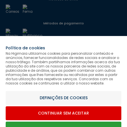
Métodos de pagamento
Política de cookies
Segurança
Na Higimaia utilizamos cookies para personalizar conteúdo e
anúncios, fornecer funcionalidades de redes sociais e analisar o
nosso tráfego. Também partilhamos informações acerca da tua
utilização do site com os nossos parceiros de redes sociais, de
Siga-nos
publicidade e de análise, que as podem combinar com outras
informações que lhes forneceste ou recolhidas por estes a partir
da tua utilização dos respetivos serviços. Concordas com os
nossos cookies se continuares a utilizar o nosso website.
Salvo indicação de contrário as promoções apresentadas são
DEFINIÇÕES DE COOKIES
válidas até ao dia 08-08-2026.
Higimaia © 2026 Todos os direitos reservados. Designed & Developed
CONTINUAR SEM ACEITAR
by Bsolus