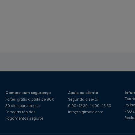
Compre com segurança
Apoio ao cliente
Infor
Term
Portes grátis a partir de 80€
Segunda a sexta
Polít
30 dias para trocas
9:00 › 12:30 | 14:00 › 18:30
FAQ´
Entregas rápidas
info@higimaia.com
Recl
Pagamentos seguros