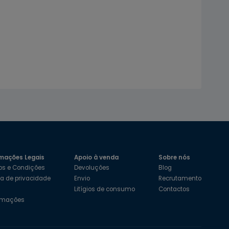
mações Legais
Apoio à venda
Sobre nós
os e Condições
Devoluções
Blog
ica de privacidade
Envio
Recrutamento
s
Litígios de consumo
Contactos
amações