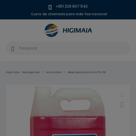
+351 229 607 542
Custo de chamada para rede fixa nacional
Higimaia
Detergentes
Automóvel
Desengordurante AUTO-DS