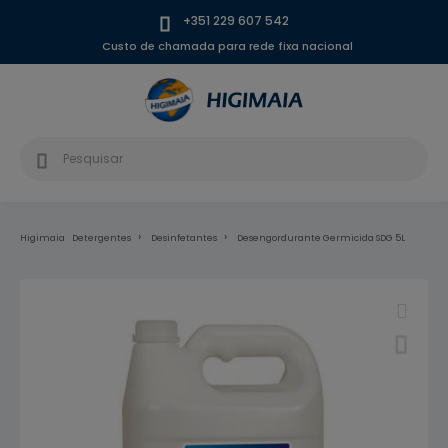
+351 229 607 542
Custo de chamada para rede fixa nacional
Higimaia
Detergentes
Desinfetantes
Desengordurante Germicida SDG 5L