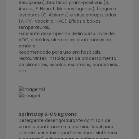
Aeruginosa), bactérias gram-positivas (S.
Aureus, E. Hirae, L. Monocytogenes), fungos e
leveduras (C. Albicans) e vírus encapsulados
(A.H1N1, Vaccinia, HVC). Eficaz a baixas
temperaturas.
Excelente desempenho de limpeza. Livre de:
VOC, aldeídos, cloro e sais quaternários de
amónio.
Recomendado para uso em hospitais,
restaurantes, instalações de processamento
de alimentos, escolas, escritórios, academias,
etc.
Sprint Day 5-C 5 kg Conc
Detergente desengordurante com sais de
amônio quaternário e a triamina. Ideal para
usar em variadas superfícies duras sintéticas
e naturais.É indicado para a indústria agro-