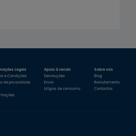
mações Legais
Apoio à venda
Sobre nós
os e Condições
Devoluções
Blog
ica de privacidade
Envio
Recrutamento
s
Litígios de consumo
Contactos
amações