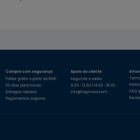
Compre com segurança
Apoio ao cliente
Infor
Term
Portes grátis a partir de 80€
Segunda a sexta
Polít
30 dias para trocas
9:00 › 12:30 | 14:00 › 18:30
FAQ´
Entregas rápidas
info@higimaia.com
Recl
Pagamentos seguros