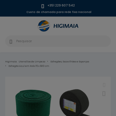
+351 229 607 542
Custo de chamada para rede fixa nacional
Higimaia
Utensílios de Limpeza
Esfregões, Escovilhões e Esponjas
Esfregão Azul em Rolo 15 x 600 cm