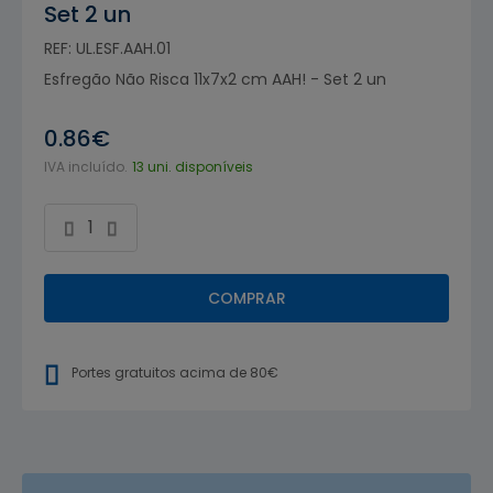
Set 2 un
REF: UL.ESF.AAH.01
Esfregão Não Risca 11x7x2 cm AAH! - Set 2 un
0.86€
IVA incluído.
13 uni. disponíveis
COMPRAR
Portes gratuitos acima de 80€