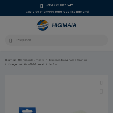
+351 229 607 542
Custo de chamada para rede fixa nacional
Higimaia
Utensílios de Limpeza
Esfregões, Escovilhões e Esponjas
Esfregão Não Risca 11x7x2 cm AAH! - Set 2 un