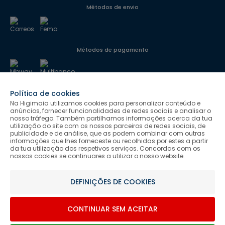
Métodos de envio
Métodos de pagamento
Política de cookies
Segurança
Na Higimaia utilizamos cookies para personalizar conteúdo e
anúncios, fornecer funcionalidades de redes sociais e analisar o
nosso tráfego. Também partilhamos informações acerca da tua
utilização do site com os nossos parceiros de redes sociais, de
Siga-nos
publicidade e de análise, que as podem combinar com outras
informações que lhes forneceste ou recolhidas por estes a partir
da tua utilização dos respetivos serviços. Concordas com os
nossos cookies se continuares a utilizar o nosso website.
Salvo indicação de contrário as promoções apresentadas são
DEFINIÇÕES DE COOKIES
válidas até ao dia 10-08-2026.
Higimaia © 2026 Todos os direitos reservados. Designed & Developed
CONTINUAR SEM ACEITAR
by Bsolus