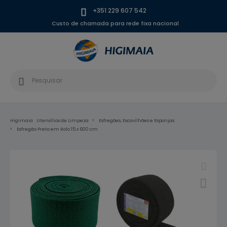
+351 229 607 542
Custo de chamada para rede fixa nacional
Higimaia
Utensílios de Limpeza
Esfregões, Escovilhões e Esponjas
Esfregão Preto em Rolo 15 x 600 cm