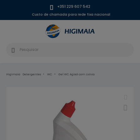
+351 229 607 542
Custo de chamada para rede fixa nacional
Higimaia
Detergentes
WC
Gel WC Agisol com Lixívia