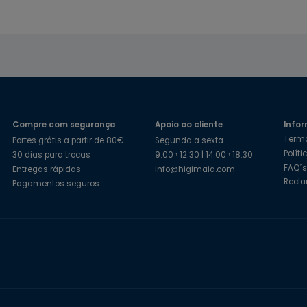
Compre com segurança
Apoio ao cliente
Infor
Term
Portes grátis a partir de 80€
Segunda a sexta
Polít
30 dias para trocas
9:00 › 12:30 | 14:00 › 18:30
FAQ´
Entregas rápidas
info@higimaia.com
Recl
Pagamentos seguros