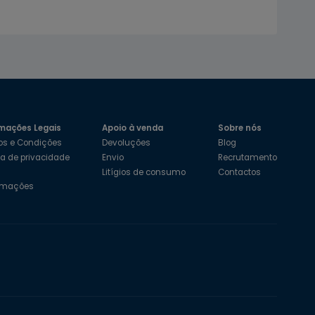
mações Legais
Apoio à venda
Sobre nós
os e Condições
Devoluções
Blog
ica de privacidade
Envio
Recrutamento
s
Litígios de consumo
Contactos
amações