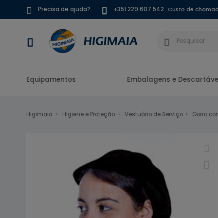
Custo de chamada
Precisa de ajuda?
+351 229 607 542
Equipamentos
Embalagens e Descartáve
Higimaia
Higiene e Proteção
Vestuário de Serviço
Gorro co