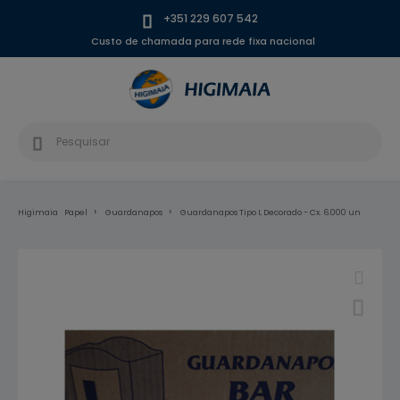
+351 229 607 542
Custo de chamada para rede fixa nacional
Higimaia
Papel
Guardanapos
Guardanapos Tipo L Decorado - Cx. 6.000 un