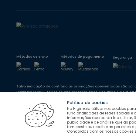
Métodos de envio
Métodos de pagamento
Segurança
Salvo indicação de contrário as promoções apresentadas são váli
Higimaia © 2026 Todos os direitos reservados. Designed & Develop
Política de cookies
Na Higimaia utilizamos cookies para
funcionalidades de redes sociais e
informações acerca da tua utilizaçã
publicidade e de análise, que as p
forneceste ou recolhidas por estes a 
Concordas com os nossos cookies se 