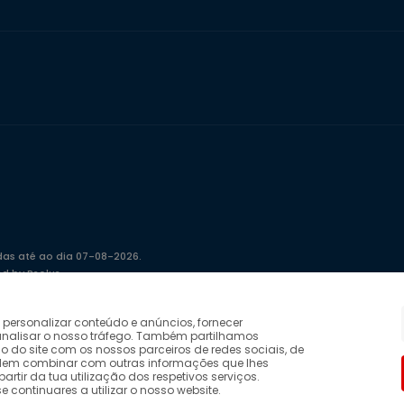
das até ao dia 07-08-2026.
ed by Bsolus
 personalizar conteúdo e anúncios, fornecer
 analisar o nosso tráfego. Também partilhamos
o do site com os nossos parceiros de redes sociais, de
odem combinar com outras informações que lhes
partir da tua utilização dos respetivos serviços.
continuares a utilizar o nosso website.