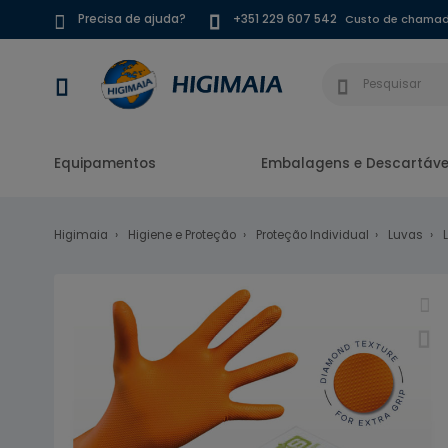
Custo de chamada
Precisa de ajuda?
+351 229 607 542
Equipamentos
Embalagens e Descartáve
Higimaia
Higiene e Proteção
Proteção Individual
Luvas