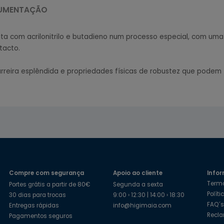
UMENTAÇÃO
 feita com acrilonitrilo e butadieno num processo especial, com u
tacto.
 barreira esplêndida e propriedades físicas de robustez que pod
Compre com segurança
Apoio ao cliente
Infor
Term
Portes grátis a partir de 80€
Segunda a sexta
Polít
30 dias para trocas
9:00 › 12:30 | 14:00 › 18:30
FAQ´
Entregas rápidas
info@higimaia.com
Recl
Pagamentos seguros