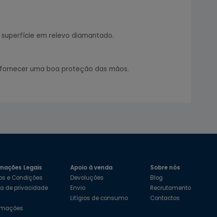
ma superfície em relevo diamantado.
em fornecer uma boa proteção das mãos.
mações Legais
Apoio à venda
Sobre nós
os e Condições
Devoluções
Blog
ica de privacidade
Envio
Recrutamento
s
Litígios de consumo
Contactos
amações