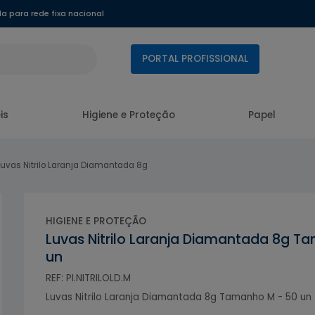
 para rede fixa nacional
PORTAL PROFISSIONAL
is
Higiene e Proteção
Papel
Luvas Nitrilo Laranja Diamantada 8g
HIGIENE E PROTEÇÃO
Luvas Nitrilo Laranja Diamantada 8g T
un
REF: PI.NITRILOLD.M
Luvas Nitrilo Laranja Diamantada 8g Tamanho M - 50 un