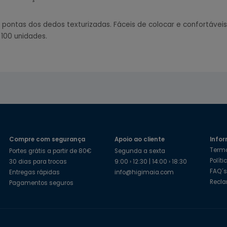
m pontas dos dedos texturizadas. Fáceis de colocar e confortáveis
 100 unidades.
Compre com segurança
Apoio ao cliente
Infor
Term
Portes grátis a partir de 80€
Segunda a sexta
Polít
30 dias para trocas
9:00 › 12:30 | 14:00 › 18:30
FAQ´
Entregas rápidas
info@higimaia.com
Recl
Pagamentos seguros