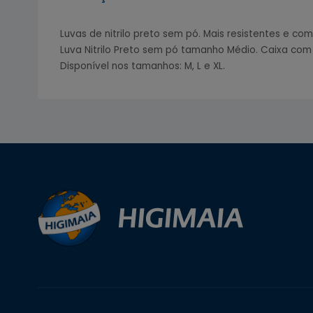
Luvas de nitrilo preto sem pó. Mais resistentes e co
Luva Nitrilo Preto sem pó tamanho Médio. Caixa com
Disponível nos tamanhos: M, L e XL.