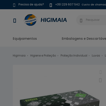
Custo de chamada
Precisa de ajuda?
+351 229 607 542
Equipamentos
Embalagens e Descartáve
Higimaia
Higiene e Proteção
Proteção Individual
Luvas