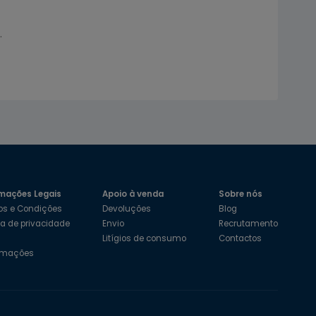
.
mações Legais
Apoio à venda
Sobre nós
os e Condições
Devoluções
Blog
ica de privacidade
Envio
Recrutamento
s
Litígios de consumo
Contactos
amações