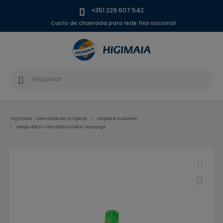
+351 229 607 542
Custo de chamada para rede fixa nacional
Higimaia
Utensílios de Limpeza
Mopas e Suportes
Mopa 45cm Microfibra G404 | Recarga