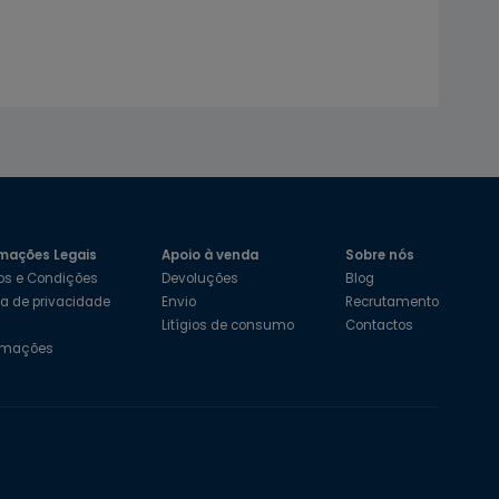
mações Legais
Apoio à venda
Sobre nós
os e Condições
Devoluções
Blog
ica de privacidade
Envio
Recrutamento
s
Litígios de consumo
Contactos
amações