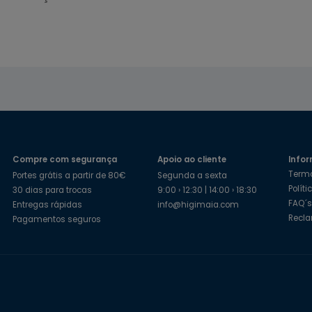
Compre com segurança
Apoio ao cliente
Infor
Term
Portes grátis a partir de 80€
Segunda a sexta
Polít
30 dias para trocas
9:00 › 12:30 | 14:00 › 18:30
FAQ´
Entregas rápidas
info@higimaia.com
Recl
Pagamentos seguros