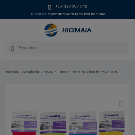
+351 229 607 542
Custo de chamada para rede fixa nacional
Higimaia
Utensílios de Limpeza
Panos
Pano Microfibra 30 x 40 cm LOVE