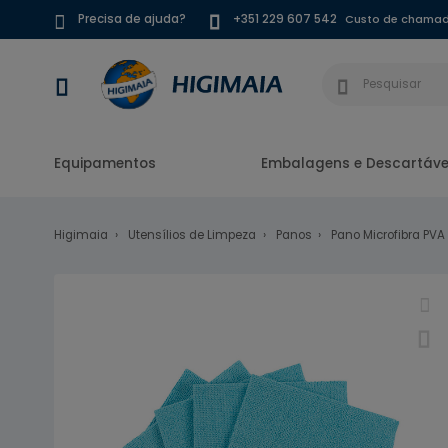
Custo de chamada
Precisa de ajuda?
+351 229 607 542
Equipamentos
Embalagens e Descartáve
Higimaia
Utensílios de Limpeza
Panos
Pano Microfibra PVA