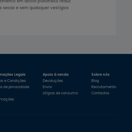
mento em álcool polivinílico reduz
s secas e sem quaisquer vestígios
mações Legais
Apoio à venda
Sobre nós
os e Condições
Devoluções
Blog
ica de privacidade
Envio
Recrutamento
s
Litígios de consumo
Contactos
amações