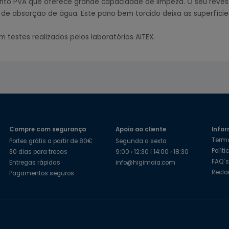
to PVA que oferece grande capacidade de limpeza. O seu revesti
 de absorção de água. Este pano bem torcido deixa as superfície
m testes realizados pelos laboratórios AITEX.
Compre com segurança
Apoio ao cliente
Infor
Term
Portes grátis a partir de 80€
Segunda a sexta
Polít
30 dias para trocas
9:00 › 12:30 | 14:00 › 18:30
FAQ´
Entregas rápidas
info@higimaia.com
Recl
Pagamentos seguros