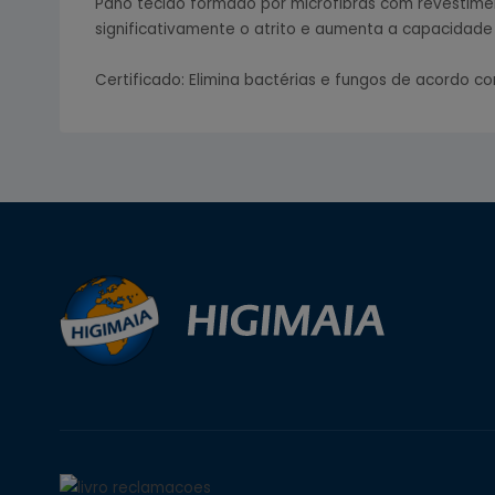
Pano tecido formado por microfibras com revestimen
significativamente o atrito e aumenta a capacidade
Certificado: Elimina bactérias e fungos de acordo co