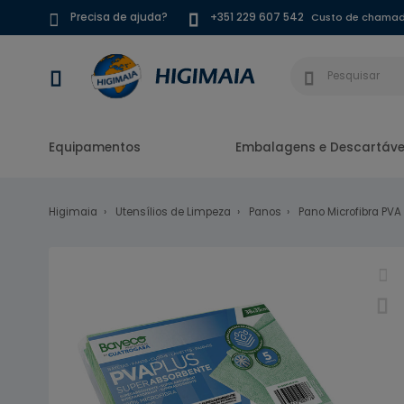
Custo de chamada
Precisa de ajuda?
+351 229 607 542
Equipamentos
Embalagens e Descartáve
Higimaia
Utensílios de Limpeza
Panos
Pano Microfibra PVA