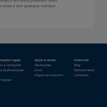
mento em álcool polivinílico reduz
s secas e sem quaisquer vestígios
mações Legais
Apoio à venda
Sobre nós
os e Condições
Devoluções
Blog
ica de privacidade
Envio
Recrutamento
s
Litígios de consumo
Contactos
amações