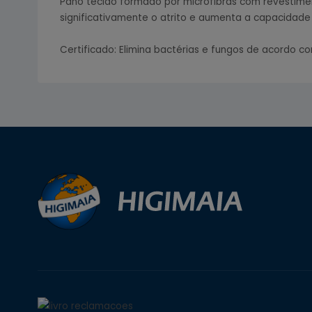
Pano tecido formado por microfibras com revestimen
significativamente o atrito e aumenta a capacidade
Certificado: Elimina bactérias e fungos de acordo co