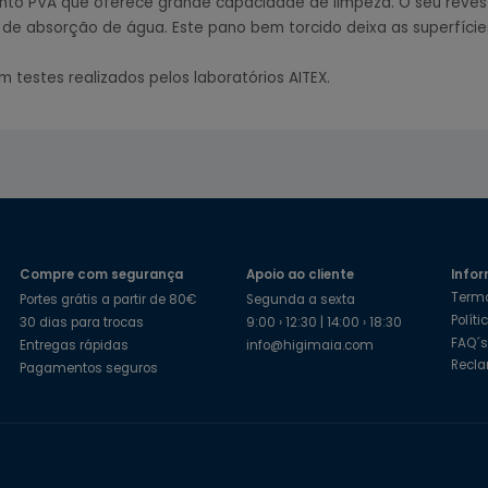
to PVA que oferece grande capacidade de limpeza. O seu revesti
 de absorção de água. Este pano bem torcido deixa as superfície
m testes realizados pelos laboratórios AITEX.
Compre com segurança
Apoio ao cliente
Infor
Term
Portes grátis a partir de 80€
Segunda a sexta
Polít
30 dias para trocas
9:00 › 12:30 | 14:00 › 18:30
FAQ´
Entregas rápidas
info@higimaia.com
Recl
Pagamentos seguros