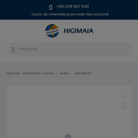
+351 229 607 542
Custo de chamada para rede fixa nacional
Higimaia
Utensílios de Limpeza
Rodos
Rodo ARGÁN