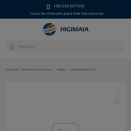
+351 229 607 542
Custo de chamada para rede fixa nacional
Higimaia
Utensílios de Limpeza
Rodos
Rodo Plástico 75 cm