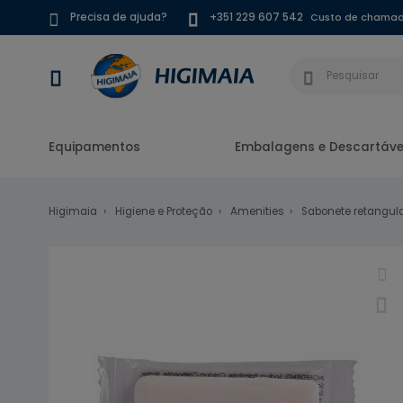
Custo de chamada
Precisa de ajuda?
+351 229 607 542
Equipamentos
Embalagens e Descartáve
Higimaia
Higiene e Proteção
Amenities
Sabonete retangula