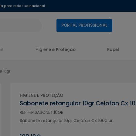
 para rede fixa nacional
PORTAL PROFISSIONAL
is
Higiene e Proteção
Papel
r 10gr
HIGIENE E PROTEÇÃO
Sabonete retangular 10gr Celofan Cx 1
REF: HP.SABONET.10GR
Sabonete retangular 10gr Celofan Cx 1000 un