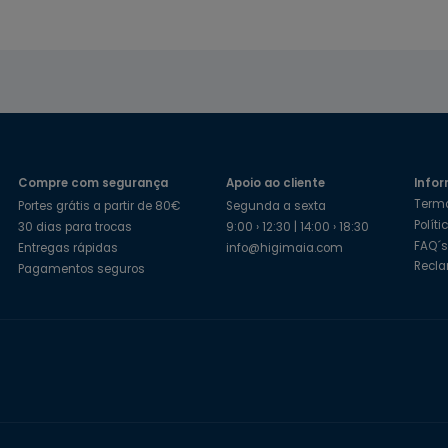
Compre com segurança
Apoio ao cliente
Infor
Term
Portes grátis a partir de 80€
Segunda a sexta
Polít
30 dias para trocas
9:00 › 12:30 | 14:00 › 18:30
FAQ´
Entregas rápidas
info@higimaia.com
Recl
Pagamentos seguros