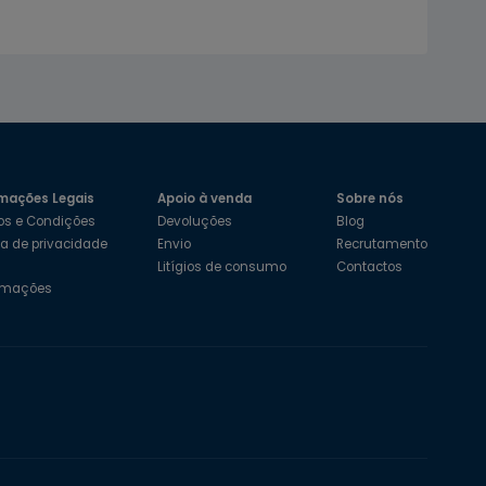
mações Legais
Apoio à venda
Sobre nós
os e Condições
Devoluções
Blog
ica de privacidade
Envio
Recrutamento
s
Litígios de consumo
Contactos
amações