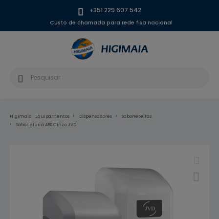
+351 229 607 542
Custo de chamada para rede fixa nacional
Higimaia
Equipamentos
Dispensadores
Saboneteiras
Saboneteira ABS Cinza JVD