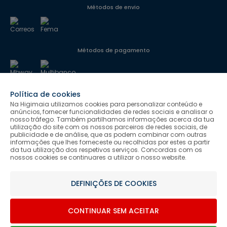
Métodos de envio
Métodos de pagamento
Política de cookies
Segurança
Na Higimaia utilizamos cookies para personalizar conteúdo e
anúncios, fornecer funcionalidades de redes sociais e analisar o
nosso tráfego. Também partilhamos informações acerca da tua
utilização do site com os nossos parceiros de redes sociais, de
Siga-nos
publicidade e de análise, que as podem combinar com outras
informações que lhes forneceste ou recolhidas por estes a partir
da tua utilização dos respetivos serviços. Concordas com os
nossos cookies se continuares a utilizar o nosso website.
Salvo indicação de contrário as promoções apresentadas são
DEFINIÇÕES DE COOKIES
válidas até ao dia 08-08-2026.
Higimaia © 2026 Todos os direitos reservados. Designed & Developed
CONTINUAR SEM ACEITAR
by Bsolus