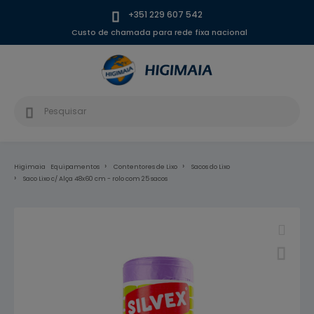
+351 229 607 542
Custo de chamada para rede fixa nacional
Higimaia
Equipamentos
Contentores de Lixo
Sacos do Lixo
Saco Lixo c/ Alça 48x60 cm - rolo com 25 sacos