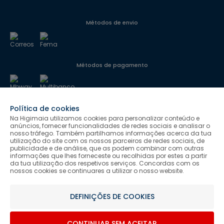
Métodos de envio
Métodos de pagamento
Política de cookies
Segurança
Na Higimaia utilizamos cookies para personalizar conteúdo e
anúncios, fornecer funcionalidades de redes sociais e analisar o
nosso tráfego. Também partilhamos informações acerca da tua
utilização do site com os nossos parceiros de redes sociais, de
Siga-nos
publicidade e de análise, que as podem combinar com outras
informações que lhes forneceste ou recolhidas por estes a partir
da tua utilização dos respetivos serviços. Concordas com os
nossos cookies se continuares a utilizar o nosso website.
Salvo indicação de contrário as promoções apresentadas são
DEFINIÇÕES DE COOKIES
válidas até ao dia 10-08-2026.
Higimaia © 2026 Todos os direitos reservados. Designed & Developed
CONTINUAR SEM ACEITAR