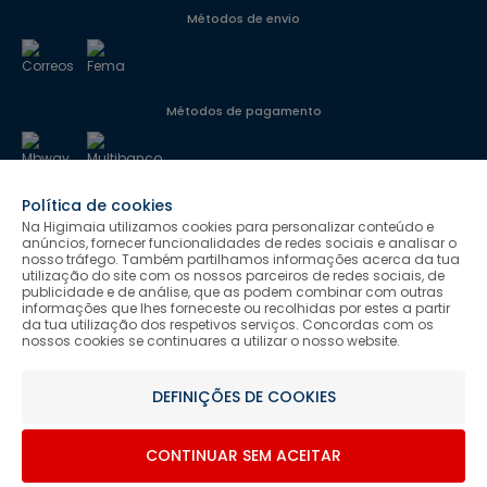
Métodos de envio
Métodos de pagamento
Política de cookies
Segurança
Na Higimaia utilizamos cookies para personalizar conteúdo e
anúncios, fornecer funcionalidades de redes sociais e analisar o
nosso tráfego. Também partilhamos informações acerca da tua
utilização do site com os nossos parceiros de redes sociais, de
Siga-nos
publicidade e de análise, que as podem combinar com outras
informações que lhes forneceste ou recolhidas por estes a partir
da tua utilização dos respetivos serviços. Concordas com os
nossos cookies se continuares a utilizar o nosso website.
Salvo indicação de contrário as promoções apresentadas são
DEFINIÇÕES DE COOKIES
válidas até ao dia 07-08-2026.
Higimaia © 2026 Todos os direitos reservados. Designed & Developed
CONTINUAR SEM ACEITAR
by Bsolus