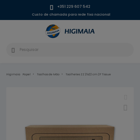
+351 229 607 542
Custo de chamada para rede fixa nacional
Higimaia
Papel
Toalhas de Mão
Toalhetes ZZ 21x22 cm 2F Tissue