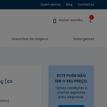
Quem somos
Blog
Contactos
0
Iniciar sessão
Utensílios de Limpeza
Detergentes
ESTE PODE NÃO
mç [cx
SER O SEU PREÇO.
Temos condições e
ofertas especiais
para empresas.
tanha]