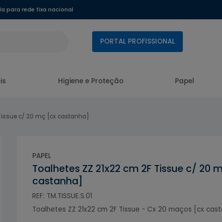
 para rede fixa nacional
PORTAL PROFISSIONAL
is
Higiene e Proteção
Papel
Tissue c/ 20 mç [cx castanha]
PAPEL
Toalhetes ZZ 21x22 cm 2F Tissue c/ 20 
castanha]
REF: TM.TISSUE.S.01
Toalhetes ZZ 21x22 cm 2F Tissue - Cx 20 maços [cx cas