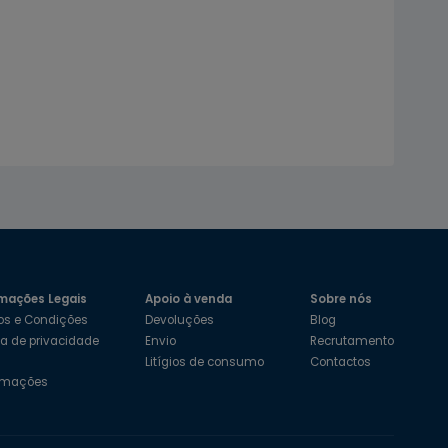
mações Legais
Apoio à venda
Sobre nós
os e Condições
Devoluções
Blog
ica de privacidade
Envio
Recrutamento
s
Litígios de consumo
Contactos
amações