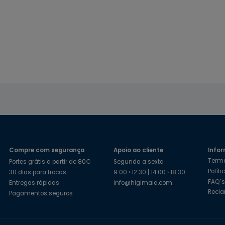
Compre com segurança
Apoio ao cliente
Infor
Term
Portes grátis a partir de 80€
Segunda a sexta
Polít
30 dias para trocas
9:00 › 12:30 | 14:00 › 18:30
FAQ´
Entregas rápidas
info@higimaia.com
Recl
Pagamentos seguros