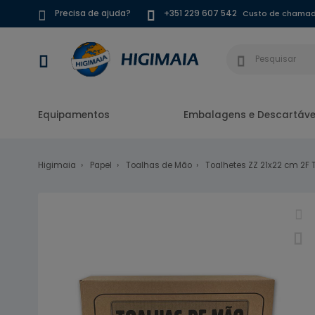
Custo de chamada
Precisa de ajuda?
+351 229 607 542
Equipamentos
Embalagens e Descartáve
Higimaia
Papel
Toalhas de Mão
Toalhetes ZZ 21x22 cm 2F 