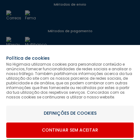
Métodos de envio
Métodos de pagamento
Política de cookies
Segurança
Na Higimaia utilizamos cookies para personalizar conteúdo e
anúncios, fornecer funcionalidades de redes sociais e analisar o
nosso tráfego. Também partilhamos informações acerca da tua
utilização do site com os nossos parceiros de redes sociais, de
Siga-nos
publicidade e de análise, que as podem combinar com outras
informações que lhes forneceste ou recolhidas por estes a partir
da tua utilização dos respetivos serviços. Concordas com os
nossos cookies se continuares a utilizar o nosso website.
Salvo indicação de contrário as promoções apresentadas são
DEFINIÇÕES DE COOKIES
válidas até ao dia 08-08-2026.
Higimaia © 2026 Todos os direitos reservados. Designed & Developed
CONTINUAR SEM ACEITAR
by Bsolus