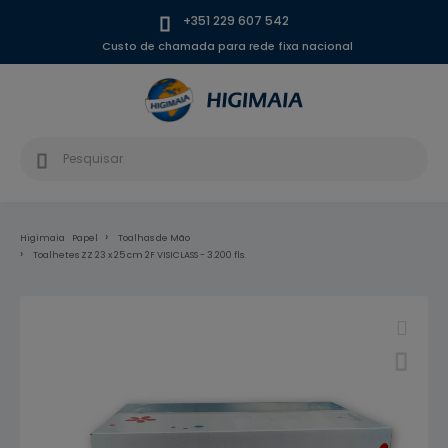
+351 229 607 542
Custo de chamada para rede fixa nacional
Higimaia
Papel
Toalhas de Mão
Toalhetes ZZ 23 x 25 cm 2F VISICLASS - 3.200 fls.