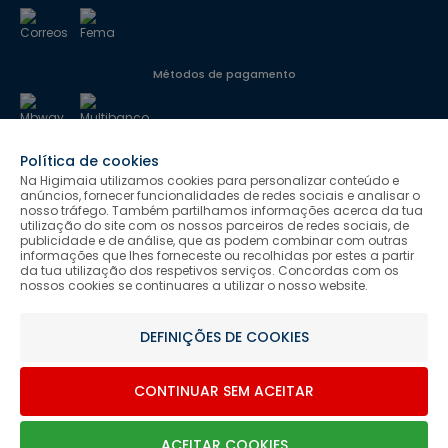
Métodos de pagamento
Política de cookies
Segurança
Na Higimaia utilizamos cookies para personalizar conteúdo e
anúncios, fornecer funcionalidades de redes sociais e analisar o
nosso tráfego. Também partilhamos informações acerca da tua
utilização do site com os nossos parceiros de redes sociais, de
Siga-nos
publicidade e de análise, que as podem combinar com outras
informações que lhes forneceste ou recolhidas por estes a partir
da tua utilização dos respetivos serviços. Concordas com os
nossos cookies se continuares a utilizar o nosso website.
Salvo indicação de contrário as promoções apresentadas são
DEFINIÇÕES DE COOKIES
válidas até ao dia 09-08-2026.
Higimaia © 2026 Todos os direitos reservados. Designed & Developed
CONTINUAR SEM ACEITAR
by Bsolus
ACEITAR COOKIES
0