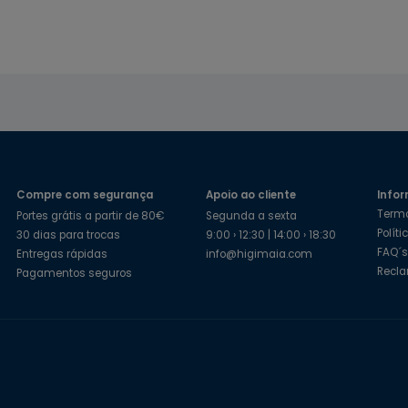
Compre com segurança
Apoio ao cliente
Infor
Term
Portes grátis a partir de 80€
Segunda a sexta
Polít
30 dias para trocas
9:00 › 12:30 | 14:00 › 18:30
FAQ´
Entregas rápidas
info@higimaia.com
Recl
Pagamentos seguros