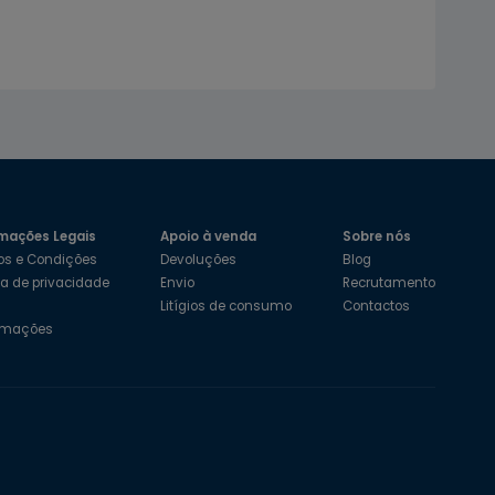
mações Legais
Apoio à venda
Sobre nós
os e Condições
Devoluções
Blog
ica de privacidade
Envio
Recrutamento
s
Litígios de consumo
Contactos
amações