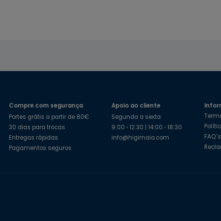
Compre com segurança
Apoio ao cliente
Infor
Term
Portes grátis a partir de 80€
Segunda a sexta
Polít
30 dias para trocas
9:00 › 12:30 | 14:00 › 18:30
FAQ´
Entregas rápidas
info@higimaia.com
Recl
Pagamentos seguros