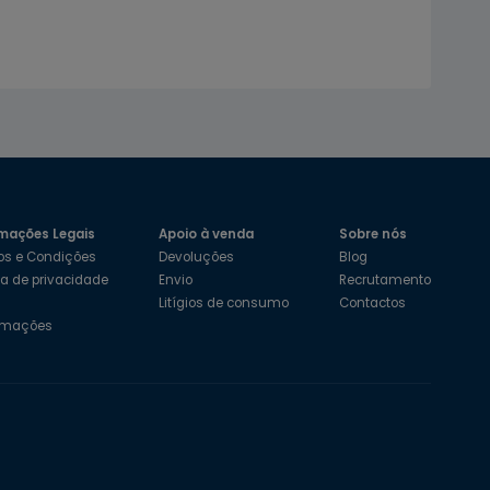
mações Legais
Apoio à venda
Sobre nós
os e Condições
Devoluções
Blog
ica de privacidade
Envio
Recrutamento
s
Litígios de consumo
Contactos
amações