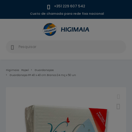
+351 229 607 542
Custo de chamada para rede fixa nacional
Higimaia
Papel
Guardanapos
Guardanapo PP 40 x 40 cm Branco 24 mç x 50 un